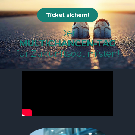
Ticket sichern
!
Der
MULTICHANCEN-TAG
für Zukunftsoptimisten!