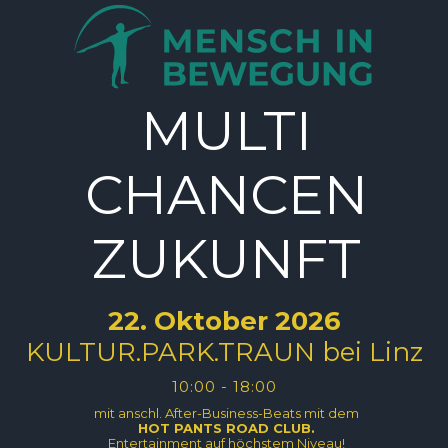
MULTI
CHANCEN
ZUKUNFT
22.
Oktober 2026
KULTUR.PARK.TRAUN bei Linz
10:00 - 18:00
mit anschl.
After-Business-Beats
mit dem
HOT PANTS ROAD CLUB.
Entertainment auf höchstem Niveau!